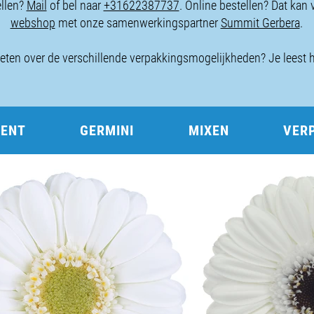
llen?
Mail
of bel naar
+31622387737
. Online bestellen? Dat kan 
webshop
met onze samenwerkingspartner
Summit Gerbera
.
eten over de verschillende verpakkingsmogelijkheden? Je leest 
MENT
GERMINI
MIXEN
VER