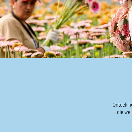
Ontdek he
die we 