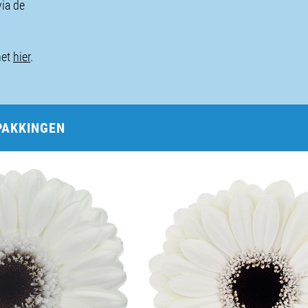
via de
het
hier
.
PAKKINGEN